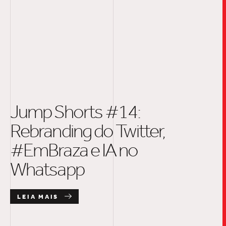
Jump Shorts #14:
Rebranding do Twitter,
#EmBraza e IA no
Whatsapp
LEIA MAIS