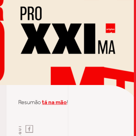
TRABALHO
SOB
Resumão
tá na mão
!
UPDAT