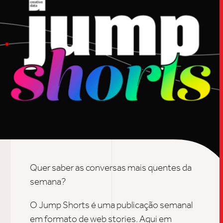
Quer saber as conversas mais quentes da
semana?
O Jump Shorts é uma publicação semanal
TRABALHO
em formato de web stories. Aqui em