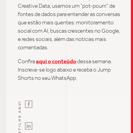
Creative Data, usamos um “pot-pourri” de
fontes de dados para entender as conversas
SOB
que estão mais quentes: monitoramento
social com AI, buscas crescentes no Google,
e redes sociais, além das notícias mais
UPDAT
comentadas.
Confira
aqui o conteúdo
dessa semana.
INSIGH
I
nscreva-se logo abaixo e receba o Jump
Shorts no seu WhatsApp.
CARREIRA
COMPARTILHE AQUI
CONTATO