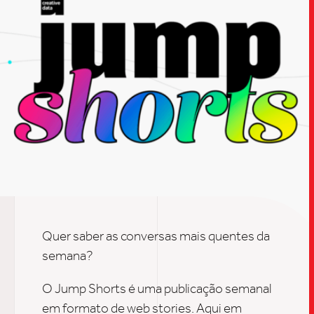
Quer saber as conversas mais quentes da
semana?
O Jump Shorts é uma publicação semanal
TRABALHO
em formato de web stories. Aqui em