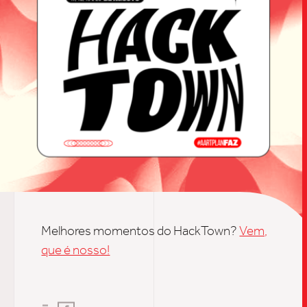
TRABALHO
SOB
Melhores momentos do HackTown?
Vem,
que é nosso!
UPDAT