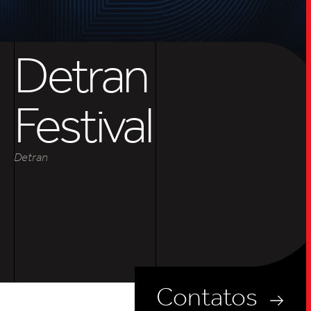
SOB
UPDAT
Detran
INSIGH
Festival
Detran
CARREIRA
CONTATO
Contatos