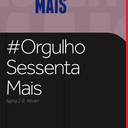
SOB
UPDAT
#Orgulho
Sessenta
INSIGH
Mais
CARREIRA
Aging 2.0, Ativen
CONTATO