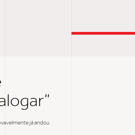
T
e
alogar”
ovavelmente já andou