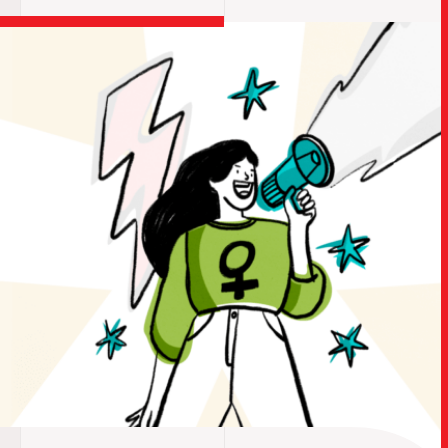
TRABALHO
SOB
UPDAT