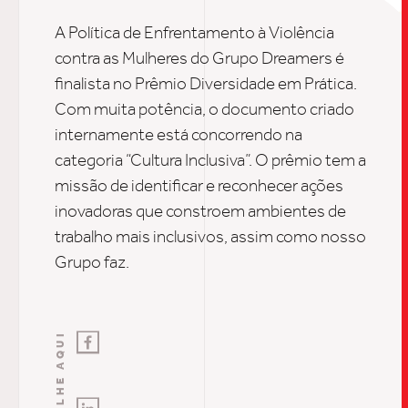
A Política de Enfrentamento à Violência
INSIGH
contra as Mulheres do Grupo Dreamers
é
finalista no Prêmio Diversidade em Prática.
Com muita potência
, o documento criado
CARREIRA
internamente está concorrendo na
categoria “Cultura Inclusiva”.
O prêmio tem a
missão de
identificar e reconhecer ações
CONTATO
inovadora
s
que constroem ambientes de
trabalho mais inclusivos
, assim como nosso
Grupo faz.