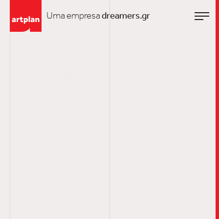
Uma empresa
dreamers.gr
Update
Rodrigo Almeid
(Monte) no Fiap
Awards 2025