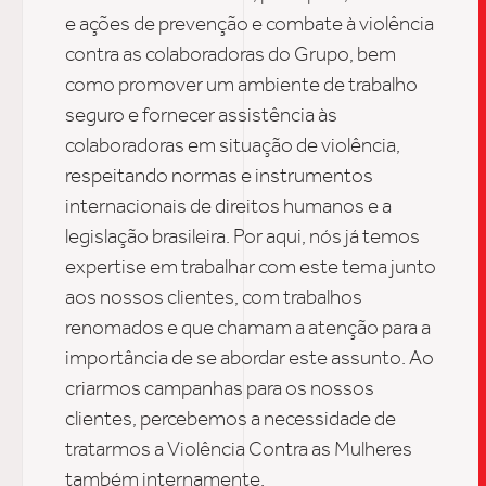
e ações de prevenção e combate à violência
contra as colaboradoras do Grupo, bem
como promover um ambiente de trabalho
TRABALHO
seguro e fornecer assistência às
colaboradoras em situação de violência,
respeitando normas e instrumentos
SOB
internacionais de direitos humanos e a
legislação brasileira. Por aqui, nós já temos
expertise em trabalhar com este tema junto
UPDAT
aos nossos clientes, com trabalhos
renomados e que chamam a atenção para a
importância de se abordar este assunto. Ao
INSIGH
criarmos campanhas para os nossos
clientes, percebemos a necessidade de
tratarmos a Violência Contra as Mulheres
CARREIRA
também internamente.