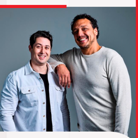
TRABALHO
SOB
UPDAT