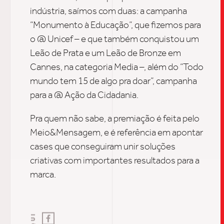
UPDAT
indústria, saímos com duas: a campanha
“Monumento à Educação”, que fizemos para
INSIGH
o @ Unicef
–
e que também conquistou um
Leão de Prata e um Leão de Bronze em
Cannes, na categoria Media
–
, além do “
Todo
CARREIRA
mundo tem 15 de algo pra doar”
, campanha
para a @ Ação da Cidadania.
Pra quem não sabe, a premiação é feita pelo
CONTATO
Meio&Mensagem
,
e é referência em apontar
cases que conseguiram unir soluções
criativas com importantes resultados para a
marca.