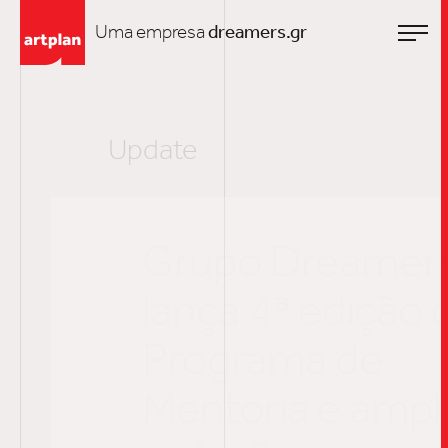
Uma empresa
dreamers.gr
Update
Grupo Dreamers
lança 4ª edição do
Programa de
Mentoria e amplia