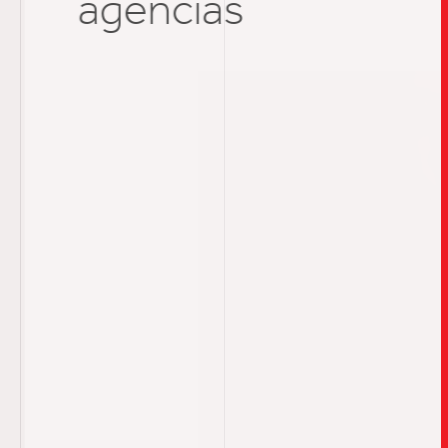
agências
TRABALHO
SOB
UPDAT