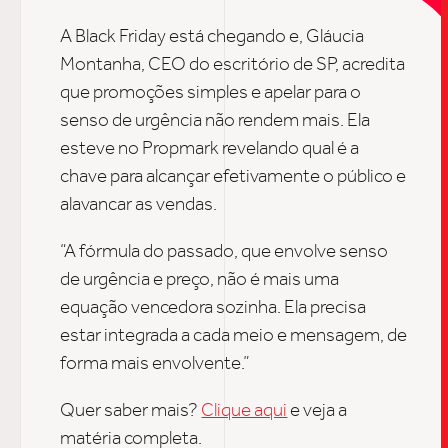
A Black Friday está chegando e
,
Gláucia
UPDAT
Montanha, CEO do escritório de SP, acredita
que promoções simples e apelar para o
senso de urgência não rendem mais. Ela
INSIGH
esteve no Propmark revelando qual é a
chave para alcançar efetivamente o público e
alavancar as vendas.
CARREIRA
“A fórmula do passado, que envolve senso
de urgência e preço, não é mais uma
CONTATO
equação vencedora sozinha. Ela precisa
estar integrada a cada meio e mensagem, de
forma mais envolvente.”
Quer saber mais?
Clique aqui
e veja a
matéria completa.