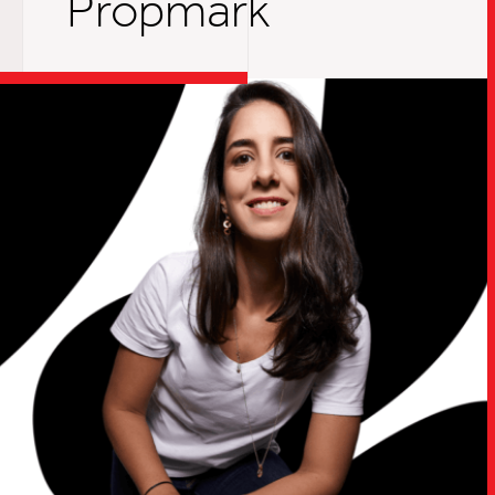
Propmark
TRABALHO
SOB
UPDAT