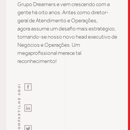
INSIGH
Grupo
Dreamers
e
vem
crescendo
com a
gente
há oito anos
.
Antes
como
diretor-
geral de Atendimento e Operações,
CARREIRA
agora
assume
um desafio mais estratégico,
torn
ando-se nosso novo
head executivo de
Negócios e Operações.
Um
CONTATO
megaprofissional
merece tal
reconhecimento!
COMPARTILHE AQUI