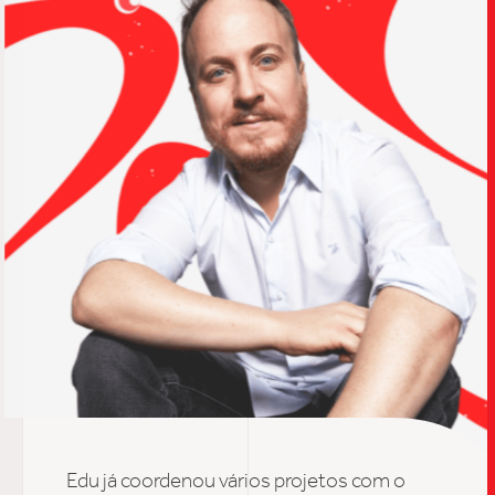
TRABALHO
SOB
UPDAT
E
du
já coordenou vários projetos com o