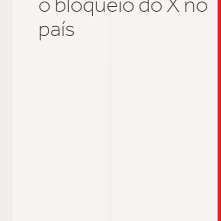
o bloqueio do X no
país
TRABALHO
SOB