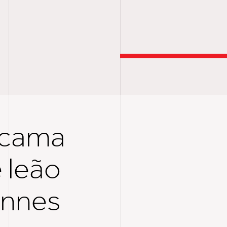
T
acama
 leão
annes