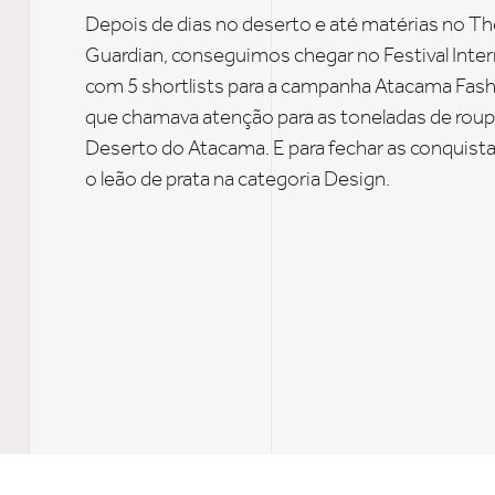
Depois de dias no deserto
e até
matérias no Th
Guardian, conseguimos
chegar no Festival Inte
com
5
shortlists
para
a campanha Atacama Fash
que chamava atenção para
as toneladas de rou
Deserto do Atacama
.
E p
ara
fechar
as conquist
o leão de prata
na categoria Design.