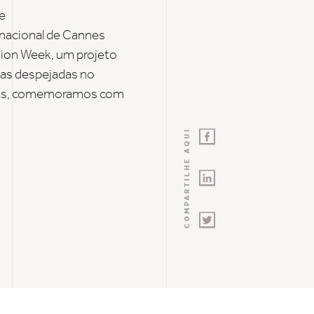
e
rnacional de Cannes
ion Week, um projeto
pas despejadas no
as
, comemoramos co
m
COMPARTILHE AQUI