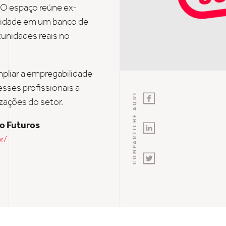
 O espaço reúne ex-
cidade em um banco de
tunidades reais no
mpliar a empregabilidade
esses profissionais a
COMPARTILHE AQUI
zações do setor.
do Futuros
r/