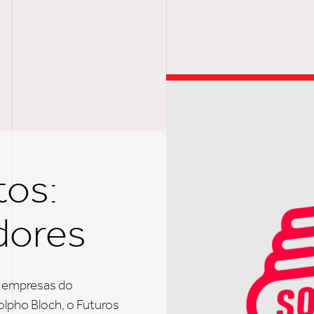
T
tos:
dores
s empresas do
lpho Bloch, o Futuros