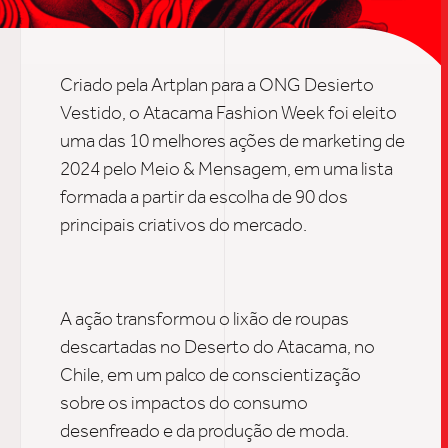
TRABALHO
Criado pela Artplan para a ONG Desierto
Vestido, o Atacama Fashion Week foi eleito
uma das 10 melhores ações de marketing de
SOB
2024 pelo Meio & Mensagem,
em uma lista
formada a partir da escolha de 90 dos
principais criativos do mercado.
UPDAT
INSIGH
A ação transformou o lixão de roupas
descartadas no Deserto do Atacama, no
Chile, em um palco de conscientização
CARREIRA
sobre os impactos do consumo
desenfreado e da produção de moda.