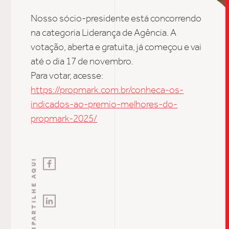
INSIGH
Nosso
sócio-presidente
está concorrendo
na categoria Liderança de Agência.
A
votação
, aberta e gratuita,
já começou e vai
CARREIRA
até o dia 17 de novembro
.
Para votar, acesse:
https://propmark.com.br/conheca-os-
CONTATO
indicados-ao-premio-melhores-do-
propmark-2025/
COMPARTILHE AQUI