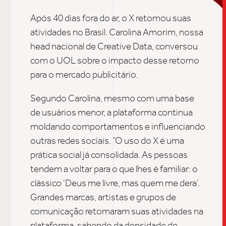
SOB
Após 40 dias fora do ar, o X retomou suas
atividades no Brasil. Carolina Amorim, nossa
head nacional de Creative Data, conversou
UPDAT
com o UOL sobre o impacto desse retorno
para o mercado publicitário.
Segundo Carolina, mesmo com uma base
INSIGH
de usuários menor, a plataforma continua
moldando comportamentos e influenciando
outras redes sociais. “O uso do X é uma
CARREIRA
prática social já consolidada. As pessoas
tendem a voltar para o que lhes é familiar: o
clássico ‘Deus me livre, mas quem me dera’.
CONTATO
Grandes marcas, artistas e grupos de
comunicação retomaram suas atividades na
plataforma, sabendo da densidade de