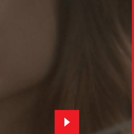
TRABALHO
SOB
UPDAT