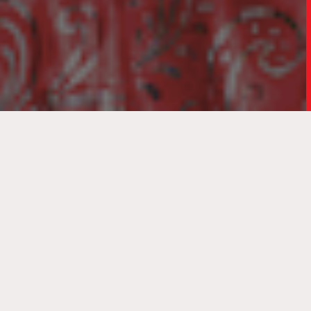
Roupões
carnavalescos