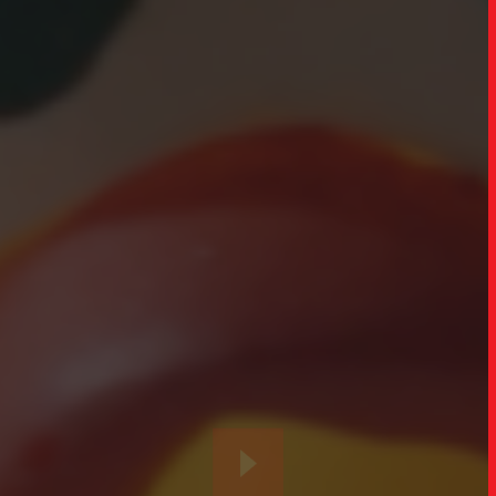
TRABALHO
SOB
UPDAT