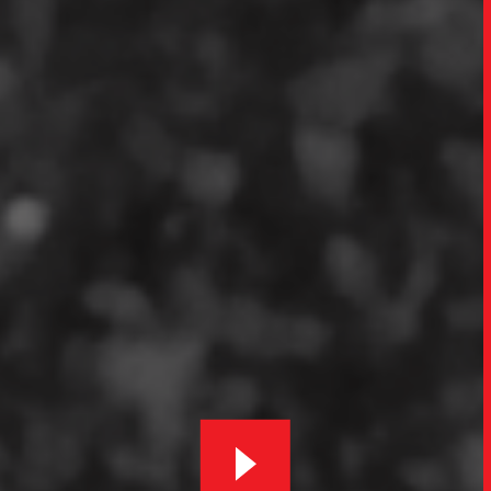
TRABALHO
SOB
UPDAT