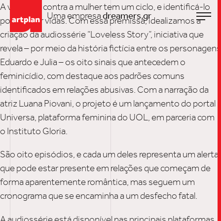
A violência contra a mulher tem um ciclo, e identificá-lo
Uma empresa
dreamers.gr
pode salvar vidas. Com essa premissa, idealizamos a
criação da audiossérie “Loveless Story”, iniciativa que
revela – por meio da história fictícia entre os personagens
Eduardo e Julia – os oito sinais que antecedem o
feminicídio, com destaque aos padrões comuns
identificados em relações abusivas. Com a narração da
atriz Luana Piovani, o projeto é um lançamento do portal
TRABALHO
Universa, plataforma feminina do UOL, em parceria com
o Instituto Gloria.
São oito episódios, e cada um deles representa um alerta,
SOB
que pode estar presente em relações que começam de
forma aparentemente romântica, mas seguem um
cronograma que se encaminha a um desfecho fatal.
UPDAT
A audiossérie está disponível nas principais plataformas