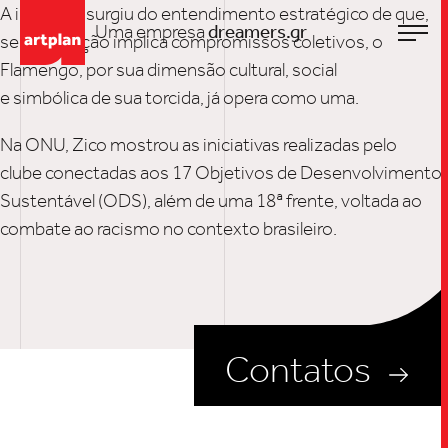
A iniciativa surgiu do entendimento estratégico de que,
Uma empresa
dreamers.gr
se toda nação implica compromissos coletivos, o
Flamengo, por sua dimensão cultural, social
e simbólica de sua torcida, já opera como uma.
Na ONU, Zico mostrou as iniciativas realizadas pelo
clube conectadas aos 17 Objetivos de Desenvolvimento
Sustentável (ODS), além de uma 18ª frente, voltada ao
TRABALHO
combate ao racismo no contexto brasileiro.
SOB
Contatos
UPDAT