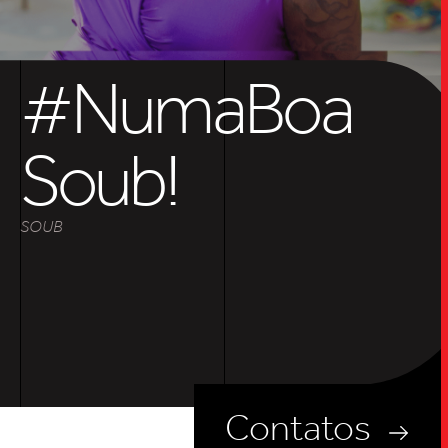
SOB
UPDAT
#NumaBoa
INSIGH
Soub!
SOUB
CARREIRA
CONTATO
Contatos