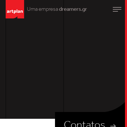
Uma empresa
dreamers.gr
TRABALHO
SOB
UPDAT
Contatos