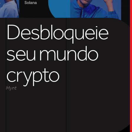
SOB
Desbloqueie
UPDAT
seu mundo
INSIGH
crypto
CARREIRA
Mynt
CONTATO