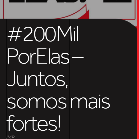
TRABALHO
#200Mil
SOB
PorElas –
UPDAT
Juntos,
INSIGH
somos mais
CARREIRA
fortes!
CONTATO
IMP