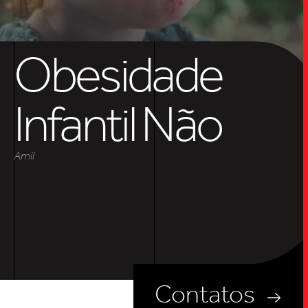
SOB
UPDAT
Obesidade
INSIGH
Infantil Não
Amil
CARREIRA
CONTATO
Contatos